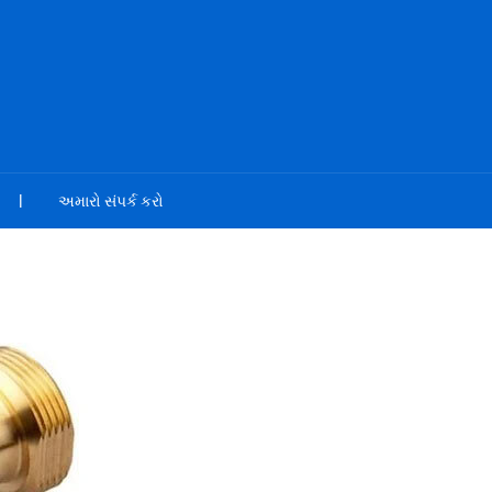
અમારો સંપર્ક કરો