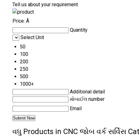
Tell us about your requirement
Price:
Â
Quantity
Select Unit
50
100
200
250
500
1000+
Additional detail
મોબાઈલ number
Email
વધુ Products in CNC જોબ વર્ક સર્વિસ Ca