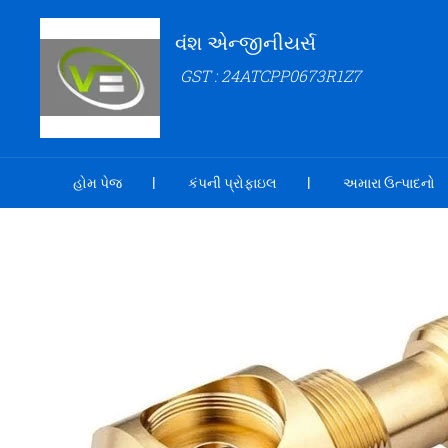
વંશ એન્જીનીયર્સ
GST : 24ATCPP0673R1Z7
હોમ પેજ
કંપની પ્રોફાઇલ
અમારા ઉત્પાદનો