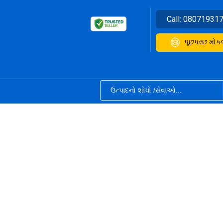
Call:
08071931
પૂછપરછ મોક