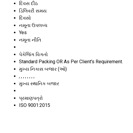
દિવસ દીઠ
ડિલિવરી સમય
દિવસો
નમૂના ઉપલબ્ધ
Yes
નમૂના નીતિ
પેકેજિંગ વિગતો
Standard Packing OR As Per Client's Requirement.
મુખ્ય નિકાસ બજાર (ઓ)
, , , , , , , ,
મુખ્ય સ્થાનિક બજાર
પ્રમાણપત્રો
ISO 9001:2015